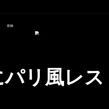
接触
にパリ風レス