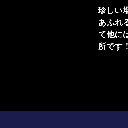
珍しい
あふれ
て他に
所です