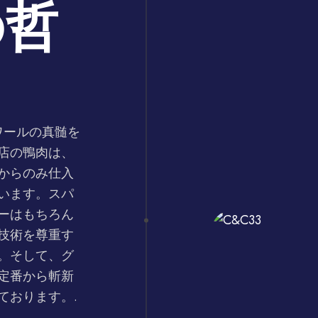
の哲
テロワールの真髄を
店の鴨肉は、
からのみ仕入
います。スパ
ーはもちろん
技術を尊重す
。そして、グ
定番から斬新
ております。.