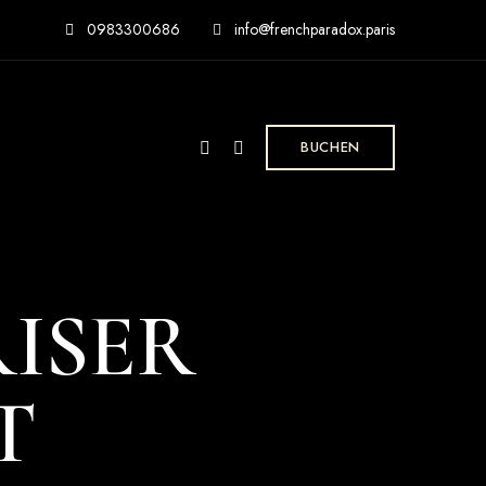
0983300686
info@frenchparadox.paris
BUCHEN
RISER
T