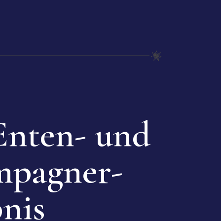
Enten- und
pagner-
bnis