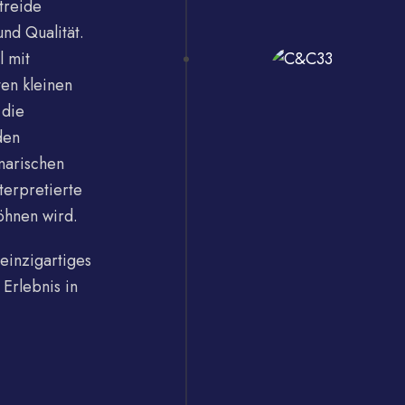
treide
nd Qualität.
 mit
en kleinen
 die
den
inarischen
terpretierte
wöhnen wird.
 einzigartiges
Erlebnis in