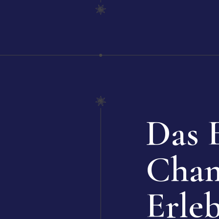
Das 
Cham
Erle