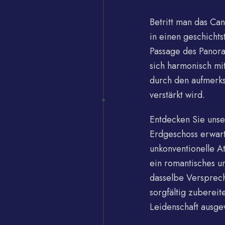
Betritt man das Ca
in einen geschichts
Passage des Panora
sich harmonisch mi
durch den aufmerk
verstärkt wird.
Entdecken Sie unser
Erdgeschoss erwart
unkonventionelle A
ein romantisches u
dasselbe Versprec
sorgfältig zuberei
Leidenschaft ausg