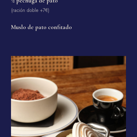
½ pechuga de pato
(ración doble +7€)
Muslo de pato confitado