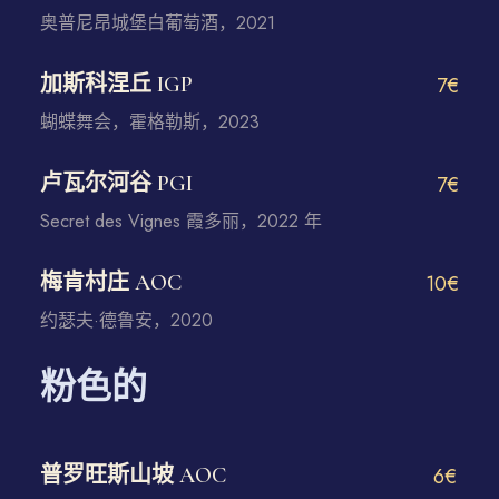
奥普尼昂城堡白葡萄酒，2021
加斯科涅丘 IGP
7€
蝴蝶舞会，霍格勒斯，2023
卢瓦尔河谷 PGI
7€
Secret des Vignes 霞多丽，2022 年
梅肯村庄 AOC
10€
约瑟夫·德鲁安，2020
粉色的
普罗旺斯山坡 AOC
6€