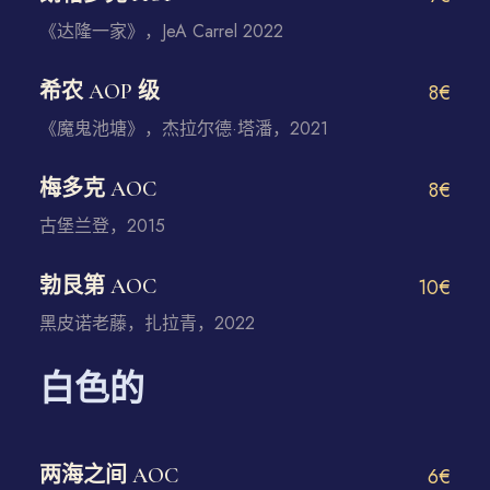
《达隆一家》，JeA Carrel 2022
希农 AOP 级
8€
《魔鬼池塘》，杰拉尔德·塔潘，2021
梅多克 AOC
8€
古堡兰登，2015
勃艮第 AOC
10€
黑皮诺老藤，扎拉青，2022
白色的
两海之间 AOC
6€