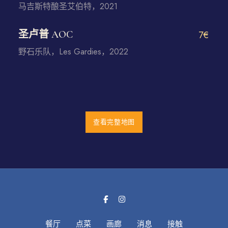
马吉斯特酿圣艾伯特，2021
圣卢普 AOC
7€
野石乐队，Les Gardies，2022
查看完整地图
餐厅
点菜
画廊
消息
接触